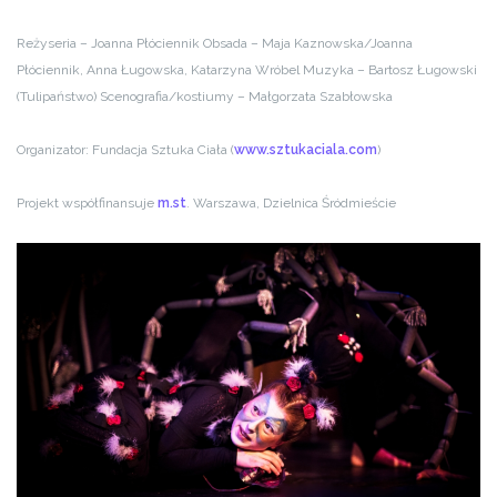
Reżyseria – Joanna Płóciennik
Obsada – Maja Kaznowska/Joanna
Płóciennik, Anna Ługowska, Katarzyna Wróbel
Muzyka – Bartosz Ługowski
(Tulipaństwo)
Scenografia/kostiumy – Małgorzata Szabłowska
Organizator: Fundacja Sztuka Ciała (
www.sztukaciala.com
)
Projekt współfinansuje
m.st
. Warszawa, Dzielnica Śródmieście