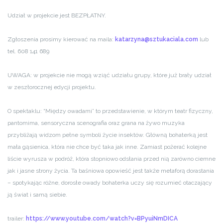
Udział w projekcie jest BEZPŁATNY.
Zgłoszenia prosimy kierować na maila:
katarzyna@sztukaciala.com
lub
tel. 608 141 689
UWAGA: w projekcie nie mogą wziąć udziału grupy, które już brały udział
w zeszłorocznej edycji projektu.
O spektaklu:
“Między owadami” to przedstawienie, w którym teatr fizyczny,
pantomima, sensoryczna scenografia oraz grana na żywo muzyka
przybliżają widzom pełne symboli życie insektów. Główną bohaterką jest
mała gąsienica, która nie chce być taka jak inne. Zamiast pożerać kolejne
liście wyrusza w podróż, która stopniowo odsłania przed nią zarówno ciemne
jak i jasne strony życia. Ta baśniowa opowieść jest także metaforą dorastania
– spotykając różne, dorosłe owady bohaterka uczy się rozumieć otaczający
ją świat i samą siebie.
trailer:
https://www.youtube.
com/watch?v=BPyuiNmDICA