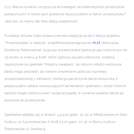
Czy Wasze dziecko uczęszcza do któregoś ze śródmiejskich przedszkoli
publicznych? A może sami jesteście nauczycielem w takim przedszkolu?
Jeśli tak, to mamy dla Was dobrą wiadomość:
Fundacja Sztuka Ciała rozpoczyna rekrutację grup do II edycji projektu
“Przedszkolaki w teatrze” współfinansowanego przez
m.st
Warszawa,
Dzielnicę Śródmieście! 24 grupy przedszkolne (jedna grupa może liczyć do
25 dzieci w wieku 4-6 lat), które zgłoszą się jako pierwsze, zost
aną
zaproszone na spektakl “Między owadami”, po którym młodzi widzowie
będą mogli podzielić się swoimi wrażeniami podczas rozmowy
przeprowadzonej z aktorami. Każda grupa otrzyma także broszurkę z
propozycjami zabaw nawiązujących do tematyki spektaklu, dzięki którym
będzie mogła kontynuować swoje przygody w świecie owadów także po
powrocie do przedszkola.
Spektakle odbędą się w dniach:
3,4,5.10 godz. 10.30 w Młodzieżowym Dom
Kultury ul. Łazienkowska 7
16,18,23.10 godz. 10.30 w Domu Kultury
Śródmieście ul. Smolna 9