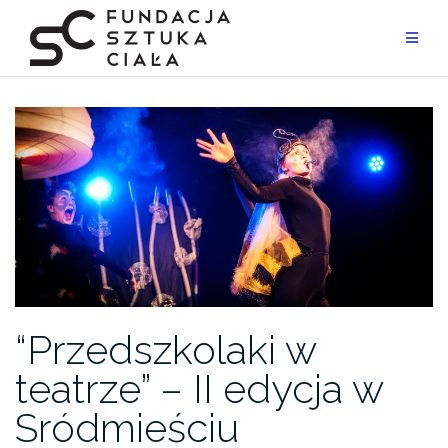
Przejdź
do
treści
“Przedszkolaki w
teatrze” – II edycja w
Sródmieściu