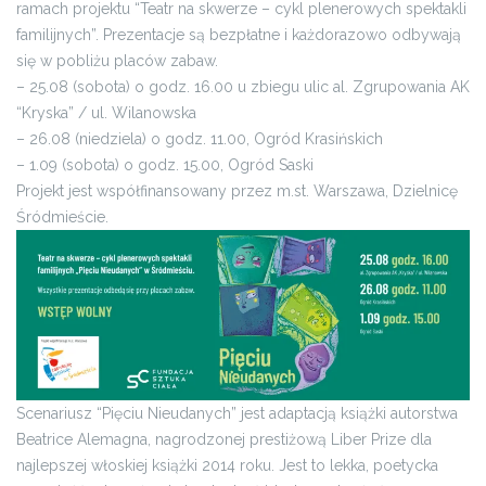
ramach projektu “Teatr na skwerze – cykl plenerowych spektakli
familijnych”. Prezentacje są bezpłatne i każdorazowo odbywają
się w pobliżu placów zabaw.
– 25.08 (sobota) o godz. 16.00 u zbiegu ulic al. Zgrupowania AK
“Kryska” / ul. Wilanowska
– 26.08 (niedziela) o godz. 11.00, Ogród Krasińskich
– 1.09 (sobota) o godz. 15.00, Ogród Saski
Projekt jest współfinansowany przez m.st. Warszawa, Dzielnicę
Śródmieście.
Scenariusz “Pięciu Nieudanych” jest adaptacją książki autorstwa
Beatrice Alemagna, nagrodzonej prestiżową Liber Prize dla
najlepszej włoskiej książki 2014 roku. Jest to lekka, poetycka