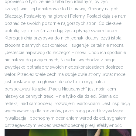
opowieść o tym, że nie trzeba być idealnym, by żyć
szczęśliwie. Jej bohaterowie to Dziurawy, Złożony na pół,
Sflaczały, Postawiony na głowie i Felerny. Postaci dają się nam
poznać ze swoich pozornie najgorszych stron. Co ciekawe,
potrafią się z nich śmiać i dają życiu płynąć swoim torem.
Któregoś dnia przybywa do nich jednak Idealny, czyli istota
złożona z samych doskonałości i sugeruje, że tak nie można.
„Jesteście naprawdę do niczego” – mówi. Choć ich spotkanie
nie należy do przyjemnych, Nieudani wychodzą z niego
zwycięsko potrafiąc w swoich niedoskonałościach dostrzec
walor. Przecież wiele cech ma swoje dwie strony. Świat może i
jest postawiony na głowie, ale cóż to za oryginalna
perspektywa! Książka „Pięciu Nieudanych” jest nośnikiem
niezwykle cennych treści – nie tylko dla dzieci. Skłania do
refleksji nad samooceną, rozwojem, wartościami. Jest inspiracją
wychowawczą dla rodziców, przestrogą przed krzywdzącą
rywalizacją i pochopnym ocenianiem wśród dzieci, sygnałem
ostrzegawczym wobec wszechobecnej presji efektywności.