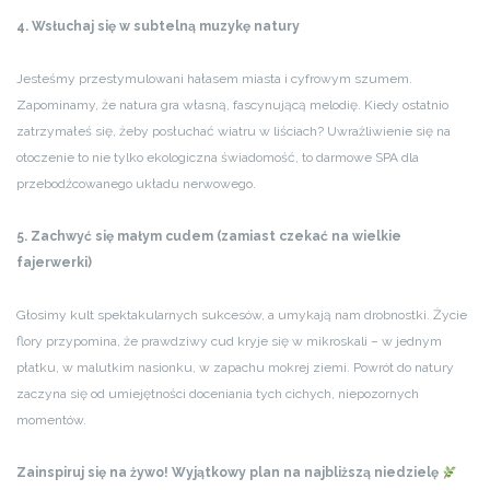
4. Wsłuchaj się w subtelną muzykę natury
Jesteśmy przestymulowani hałasem miasta i cyfrowym szumem.
Zapominamy, że natura gra własną, fascynującą melodię. Kiedy ostatnio
zatrzymałeś się, żeby posłuchać wiatru w liściach? Uwrażliwienie się na
otoczenie to nie tylko ekologiczna świadomość, to darmowe SPA dla
przebodźcowanego układu nerwowego.
5. Zachwyć się małym cudem (zamiast czekać na wielkie
fajerwerki)
Głosimy kult spektakularnych sukcesów, a umykają nam drobnostki. Życie
flory przypomina, że prawdziwy cud kryje się w mikroskali – w jednym
płatku, w malutkim nasionku, w zapachu mokrej ziemi. Powrót do natury
zaczyna się od umiejętności doceniania tych cichych, niepozornych
momentów.
Zainspiruj się na żywo! Wyjątkowy plan na najbliższą niedzielę