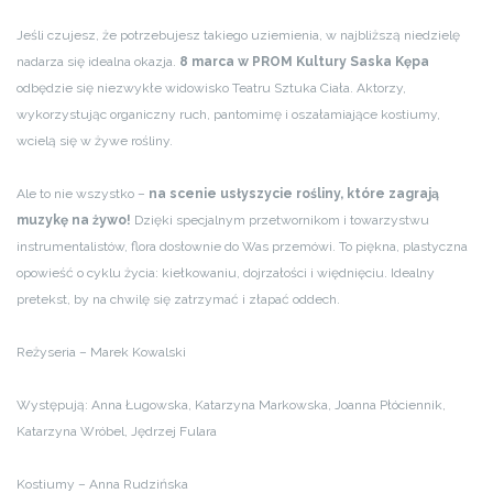
Jeśli czujesz, że potrzebujesz takiego uziemienia, w najbliższą niedzielę
nadarza się idealna okazja.
8 marca w PROM Kultury Saska Kępa
odbędzie się niezwykłe widowisko Teatru Sztuka Ciała. Aktorzy,
wykorzystując organiczny ruch, pantomimę i oszałamiające kostiumy,
wcielą się w żywe rośliny.
Ale to nie wszystko –
na scenie usłyszycie rośliny, które zagrają
muzykę na żywo!
Dzięki specjalnym przetwornikom i towarzystwu
instrumentalistów, flora dosłownie do Was przemówi. To piękna, plastyczna
opowieść o cyklu życia: kiełkowaniu, dojrzałości i więdnięciu. Idealny
pretekst, by na chwilę się zatrzymać i złapać oddech.
Reżyseria – Marek Kowalski
Występują: Anna Ługowska, Katarzyna Markowska, Joanna Płóciennik,
Katarzyna Wróbel, Jędrzej Fulara
Kostiumy – Anna Rudzińska