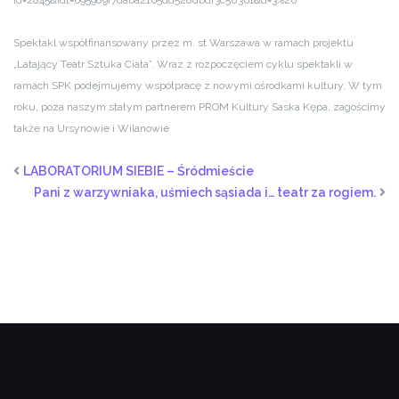
id=2845&idt=695989f7daba2165dd528dbdf3c50361&d=3%20
Spektakl współfinansowany przez m. st Warszawa w ramach projektu
„Latający Teatr Sztuka Ciała”. Wraz z rozpoczęciem cyklu spektakli w
ramach SPK podejmujemy współpracę z nowymi ośrodkami kultury. W tym
roku, poza naszym stałym partnerem PROM Kultury Saska Kępa, zagościmy
także na Ursynowie i Wilanowie
LABORATORIUM SIEBIE – Śródmieście
Pani z warzywniaka, uśmiech sąsiada i… teatr za rogiem.