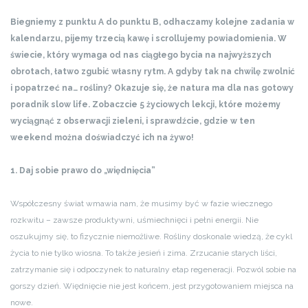
Biegniemy z punktu A do punktu B, odhaczamy kolejne zadania w
kalendarzu, pijemy trzecią kawę i scrollujemy powiadomienia. W
świecie, który wymaga od nas ciągłego bycia na najwyższych
obrotach, łatwo zgubić własny rytm. A gdyby tak na chwilę zwolnić
i popatrzeć na… rośliny? Okazuje się, że natura ma dla nas gotowy
poradnik slow life. Zobaczcie 5 życiowych lekcji, które możemy
wyciągnąć z obserwacji zieleni, i sprawdźcie, gdzie w ten
weekend można doświadczyć ich na żywo!
1. Daj sobie prawo do „więdnięcia”
Współczesny świat wmawia nam, że musimy być w fazie wiecznego
rozkwitu – zawsze produktywni, uśmiechnięci i pełni energii. Nie
oszukujmy się, to fizycznie niemożliwe. Rośliny doskonale wiedzą, że cykl
życia to nie tylko wiosna. To także jesień i zima. Zrzucanie starych liści,
zatrzymanie się i odpoczynek to naturalny etap regeneracji. Pozwól sobie na
gorszy dzień. Więdnięcie nie jest końcem, jest przygotowaniem miejsca na
nowe.