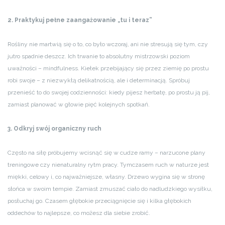
2. Praktykuj pełne zaangażowanie „tu i teraz”
Rośliny nie martwią się o to, co było wczoraj, ani nie stresują się tym, czy
jutro spadnie deszcz. Ich trwanie to absolutny mistrzowski poziom
uważności – mindfulness. Kiełek przebijający się przez ziemię po prostu
robi swoje – z niezwykłą delikatnością, ale i determinacją. Spróbuj
przenieść to do swojej codzienności: kiedy pijesz herbatę, po prostu ją pij,
zamiast planować w głowie pięć kolejnych spotkań.
3. Odkryj swój organiczny ruch
Często na siłę próbujemy wcisnąć się w cudze ramy – narzucone plany
treningowe czy nienaturalny rytm pracy. Tymczasem ruch w naturze jest
miękki, celowy i, co najważniejsze, własny. Drzewo wygina się w stronę
słońca w swoim tempie. Zamiast zmuszać ciało do nadludzkiego wysiłku,
posłuchaj go. Czasem głębokie przeciągnięcie się i kilka głębokich
oddechów to najlepsze, co możesz dla siebie zrobić.