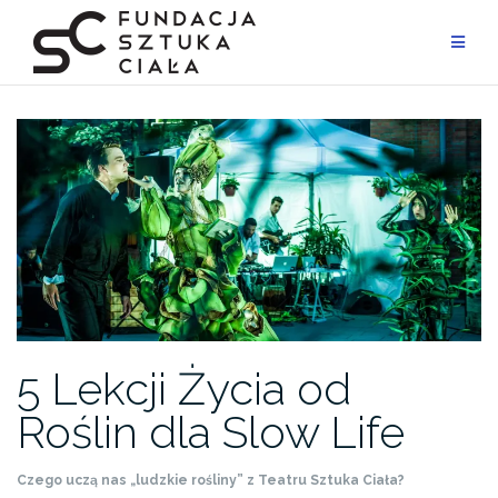
Przejdź
do
treści
5 Lekcji Życia od
Roślin dla Slow Life
Czego uczą nas „ludzkie rośliny” z Teatru Sztuka Ciała?