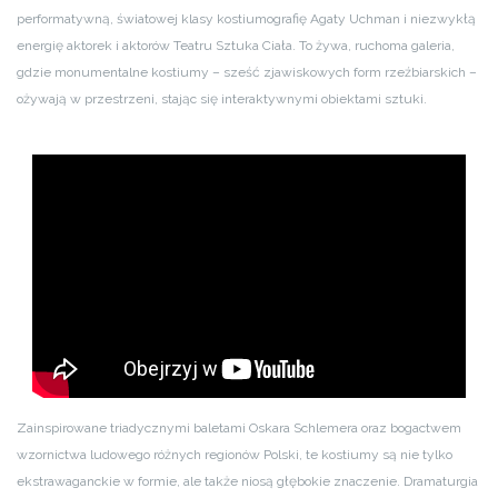
performatywną, światowej klasy kostiumografię Agaty Uchman i niezwykłą
energię aktorek i aktorów Teatru Sztuka Ciała. To żywa, ruchoma galeria,
gdzie monumentalne kostiumy – sześć zjawiskowych form rzeźbiarskich –
ożywają w przestrzeni, stając się interaktywnymi obiektami sztuki.
Zainspirowane triadycznymi baletami Oskara Schlemera oraz bogactwem
wzornictwa ludowego różnych regionów Polski, te kostiumy są nie tylko
ekstrawaganckie w formie, ale także niosą głębokie znaczenie. Dramaturgia