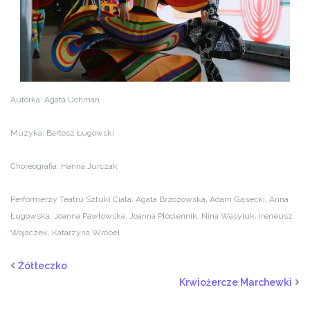
Autorka: Agata Uchman
Muzyka: Bartosz Ługowski
Choreografia: Hanna Jurczak
Performerzy Teatru Sztuki Ciała: Agata Brzozowska, Adam Gąsecki, Anna
Ługowska, Joanna Pawłowska, Joanna Płóciennik, Nina Wasyluk, Ireneusz
Wojaczek, Katarzyna Wróbel
Żółteczko
Krwiożercze Marchewki