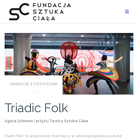
Przejdź
do
treści
ANIMACJE Z POSTACIAMI
Triadic Folk
Agata Uchman i artyści Teatru Sztuka Ciała
Triadic Folk” to wydarzenie, które łączy w sobie awangardową sztukę