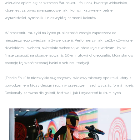
wizualna opiera się na wzorach Bauhausu i folkloru, tworząc widowisko,
które jest zarówno awangardowe, jak i komunikatywne – pełne
wyrazistości, symboliki i niezwykłej harmonii kolorów.
W otoczeniu muzyki na żywo publiczność zostaje zaproszona do
niespiesznego zwiedzania żywej galerii. Performerzy, jak rzeźby ożywione
dźwiękiem i ruchem, subtelnie wchodzą w interakcje z widzami, by w
finale zaprosić na skondensowaną, 20-minutową choreografię, która stanowi
esencję tej współczesnej baśni o sztuce i tradycji.
„Triadic Folk” to niezwykle sugestywny, wielowymiarowy spektakl, który z
powodzeniem łączy design i ruch w przestrzeni, zachwycając formą i ideą.
Doskonały zarówno dla galerii, festiwali, jak i wydarzeń kulturalnych.