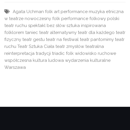
Agata Uchman
folk art performance
muzyka etniczna
w teatrze
nowoczesny folk
performance folkowy
polski
teatr ruchu
spektakl bez słów
sztuka inspirowana
folklorem
taniec
teatr alternatywny
teatr dla każdego
teatr
fizyczny
teatr gestu
teatr na festiwal
teatr pantomimy
teatr
ruchu
Teatr Sztuka Ciała
teatr zmysłów
teatralna
reinterpretacja tradycji
triadic folk
widowisko ruchowe
współczesna kultura ludowa
wydarzenia kulturalne
Warszawa