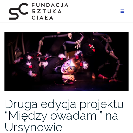
Przejdź
do
treści
Druga edycja projektu
“Między owadami” na
Ursynowie