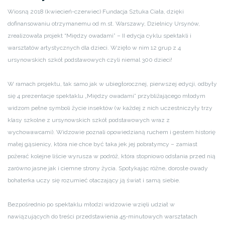
Wiosną 2018 (kwiecień-czerwiec) Fundacja Sztuka Ciała, dzięki
dofinansowaniu otrzymanemu od m.st. Warszawy, Dzielnicy Ursynów,
zrealizowała projekt “Między owadami” – II edycja cyklu spektakli i
warsztatów artystycznych dla dzieci. Wzięło w nim 12 grup z 4
ursynowskich szkół podstawowych czyli niemal 300 dzieci!
W ramach projektu, tak samo jak w ubiegłorocznej, pierwszej edycji, odbyły
się 4 prezentacje spektaklu „Między owadami” przybliżającego młodym
widzom pełne symboli życie insektów (w każdej z nich uczestniczyły trzy
klasy szkolne z ursynowskich szkół podstawowych wraz z
wychowawcami). Widzowie poznali opowiedzianą ruchem i gestem historię
małej gąsienicy, która nie chce być taka jek jej pobratymcy – zamiast
pożerać kolejne liście wyrusza w podróż, która stopniowo odsłania przed nią
zarówno jasne jak i ciemne strony życia. Spotykając różne, dorosłe owady
bohaterka uczy się rozumieć otaczający ją świat i samą siebie.
Bezpośrednio po spektaklu młodzi widzowie wzięli udział w
nawiązujących do treści przedstawienia 45-minutowych warsztatach