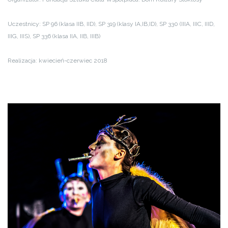
Uczestnicy: SP 96 (klasa IIB, IID), SP 319 (klasy IA,IB,ID), SP 330 (IIIA, IIIC, IIID,
IIIG, IIIS), SP 336 (klasa IIA, IIB, IIIB)
Realizacja: kwiecień-czerwiec 2018