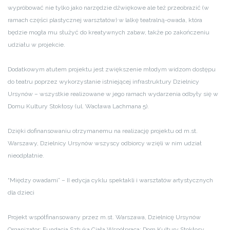
wypróbować nie tylko jako narzędzie dźwiękowe ale też przeobrazić (w
ramach części plastycznej warsztatów) w lalkę teatralną-owada, która
będzie mogła mu służyć do kreatywnych zabaw, także po zakończeniu
udziału w projekcie.
Dodatkowym atutem projektu jest zwiększenie młodym widzom dostępu
do teatru poprzez wykorzystanie istniejącej infrastruktury Dzielnicy
Ursynów – wszystkie realizowane w jego ramach wydarzenia odbyły się w
Domu Kultury Stokłosy (ul. Wacława Lachmana 5).
Dzięki dofinansowaniu otrzymanemu na realizację projektu od m.st.
Warszawy, Dzielnicy Ursynów wszyscy odbiorcy wzięli w nim udział
nieodpłatnie.
“Między owadami” – II edycja cyklu spektakli i warsztatów artystycznych
dla dzieci
Projekt współfinansowany przez m.st. Warszawa, Dzielnicę Ursynów
Organizator: Fundacja Sztuka Ciała
Współpraca: Dom Kultury Stokłosy