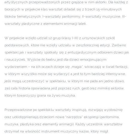
artystycznych przeprowadzonych przez grające w nim aktorki. Dla każdej z
biorących w projekcie klas warsztat składał się z trzech 15-minutowych
bloków tematycznych: I-warsztaty pantomimy, II-warsztaty muzyczne, III-
warsztaty plastyczne z elementami animacji lalek.
W projekcie wzięło udział 12 grup (klasy I-III) z ursynowskich szkół
podstawowych, które nie wzięły udziału w zeszłorocznej edycji. Zarówno
spektakl jak i warsztaty spotkały się z entuzjastycznym odbiorem dzieci jak
i nauczycieli. Wyjście do teatru jest dla dzieci emocjonującym
wydarzeniem – na ich oczach dzieje się „magia”, wkraczają w świat fantazji,
w którym wszystko może się wydarzyć a jest to tym bardziej intensywne,
jeśli mogą uczestniczyć w spektaklu, w którym nie pada ani jedno słowo,
zaś cała historia opowiadana jest poprzez ruch, gest oraz mimikę aktorów,
którym towarzyszy grana na żywo muzyka.
Przeprowadzone po spektaklu warsztaty inspirują, rozwijają wyobraźnię
oraz udostępnieniają dzieciom nowe “narzędza” ekspresji (pantomima,
muzyka, plastyka oraz elementy animacji). Każdy uczestnik warsztatów
otrzymał na własność instrument muzyczny kazoo, który mógł