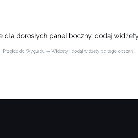
e dla dorosłych panel boczny, dodaj widżety
Przejdź do Wyglądu → Widżety i dodaj widżety do tego obszaru.