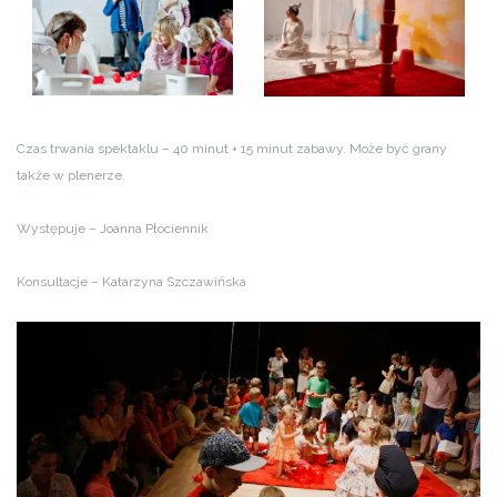
Czas trwania spektaklu – 40 minut + 15 minut zabawy. Może być grany
także w plenerze.
Występuje – Joanna Płóciennik
Konsultacje – Katarzyna Szczawińska