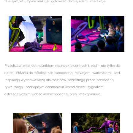
fale sympatii, żywe reakcje i gotowość do wejścia w interakcje.
Przedstawienie jest nośnikiem niezwykle cennych treści – nie tylko dla
dzieci. Skłania do refleksji nad samooceną, rozwojem, wartościami. Jest
inspiracją wychowawczą dla rodziców, przestrogą przed przesadną
rywalizacją i pochopnym ocenianiem wśród dzieci, sygnałem
ostrzegawczym wobec wszechobecnej presji efektywności.