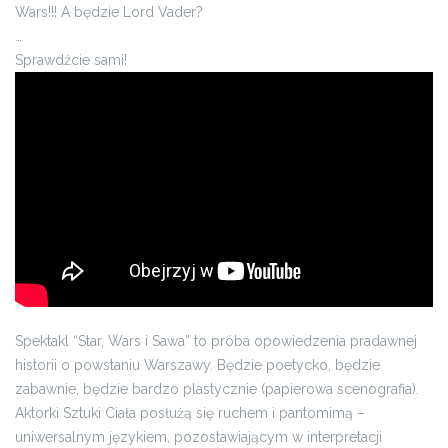
Wars!!! A będzie Lord Vader?
…
Sprawdźcie sami!
Spektakl “Star, Wars i Sawa” to próba opowiedzenia pradawnej
historii o powstaniu Warszawy. Będzie poetycko, będzie
zabawnie, będzie bardzo plastycznie (papierowa scenografia).
Aktorki Sztuki Ciała posłużą się ruchem i pantomimą –
uniwersalnym językiem, pozostawiającym w interpretacji