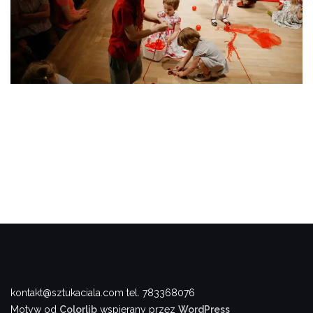
kontakt@sztukaciala.com tel. 783368076
Motyw od
Colorlib
wspierany przez
WordPress