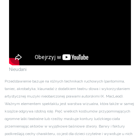
Nieudani
Przedstawienie bazuje na różnych technikach ruchowych (pantomima,
taniec, akrobatyka, klaunada) z dodatkiem teatru słowa i wykorzystaniem
artystycznej muzyki nieobarczonej prawami autorskimi (K. MacLeod).
Ważnym elementem spektaklu jest warstwa wizualna, która także w samej
książce odgrywa istotną rolę. Pięć wielkich kostiumów przypominających
ogromne lalki teatralne lub rzeźby maskuje kontury ludzkiego ciała
przemieniając aktorów w wyjątkowe baśniowe stwory. Barwy i faktury
podkreślają cechy charakteru, co jest dla dzieci czytelne i wywołuje u nich