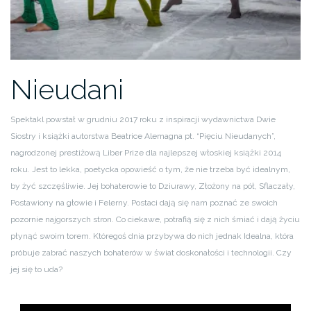
Nieudani
Spektakl powstał w grudniu 2017 roku z inspiracji wydawnictwa Dwie
Siostry i książki autorstwa Beatrice Alemagna pt. “Pięciu Nieudanych”,
nagrodzonej prestiżową Liber Prize dla najlepszej włoskiej książki 2014
roku. Jest to lekka, poetycka opowieść o tym, że nie trzeba być idealnym,
by żyć szczęśliwie. Jej bohaterowie to Dziurawy, Złożony na pół, Sflaczały,
Postawiony na głowie i Felerny. Postaci dają się nam poznać ze swoich
pozornie najgorszych stron. Co ciekawe, potrafią się z nich śmiać i dają życiu
płynąć swoim torem. Któregoś dnia przybywa do nich jednak Idealna, która
próbuje zabrać naszych bohaterów w świat doskonałości i technologii. Czy
jej się to uda?