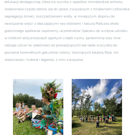
edukacji ekologicznej, która (co wynika z raportów ministerstwa ochrony
środowiska) często odnosi się do spraw związanych z działaniem człowieka:
segregacją śmieci, oszczędzaniem wody, w mniejszym stopniu do
nawiązania więzi z otaczającymi nas roślinami i naturą.
Podczas około
godzinnego spotkania zaprosimy uczestników Spaceru do wzięcia udziału
w krótkich aktywnościach opartych o teatr ruchu, pantomimę oraz inne
rodzaje sztuk (w zależności od prowadzących) ale nade wszystko do
poznania konkretnych gatunków rośliny, tworzących lokalną florę, ich
właściwości, historie i legendy z nimi związane.