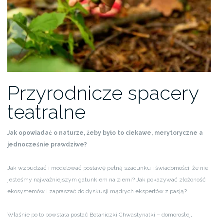
Przyrodnicze spacery
teatralne
Jak opowiadać o naturze, żeby było to ciekawe, merytoryczne a
jednocześnie prawdziwe?
Jak wzbudzać i modelować postawę pełną szacunku i świadomości, że nie
jesteśmy najważniejszym gatunkiem na ziemi? Jak pokazywać złożoność
ekosystemów i zapraszać do dyskusji mądrych ekspertów z pasją?
Właśnie po to powstała postać Botaniczki Chwastynatki – domorosłej,