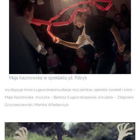
Maja Kaznowska w spektaklu pt. Pstryk
występuje Anna Ługowska
konsultacje reżyserskie, operator świateł i cieni –
Maja Kaznowska
muzyka – Bartosz Ługowski
oprawa wizualna – Zbigniew
Grzywaczewski, Monika Włodarczyk