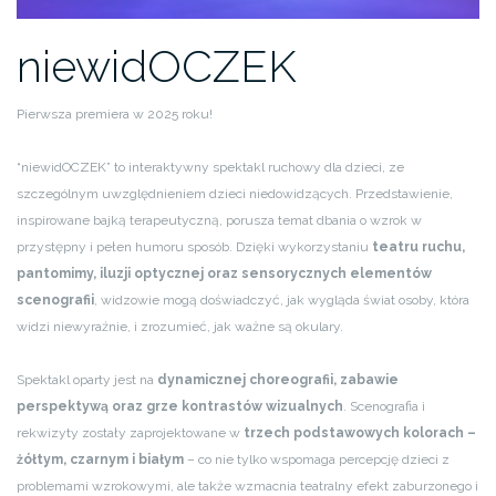
niewidOCZEK
Pierwsza premiera w 2025 roku!
“niewidOCZEK” to interaktywny spektakl ruchowy dla dzieci, ze
szczególnym uwzględnieniem dzieci niedowidzących. Przedstawienie,
inspirowane bajką terapeutyczną, porusza temat dbania o wzrok w
przystępny i pełen humoru sposób. Dzięki wykorzystaniu
teatru ruchu,
pantomimy, iluzji optycznej oraz sensorycznych elementów
scenografii
, widzowie mogą doświadczyć, jak wygląda świat osoby, która
widzi niewyraźnie, i zrozumieć, jak ważne są okulary.
Spektakl oparty jest na
dynamicznej choreografii, zabawie
perspektywą oraz grze kontrastów wizualnych
. Scenografia i
rekwizyty zostały zaprojektowane w
trzech podstawowych kolorach –
żółtym, czarnym i białym
– co nie tylko wspomaga percepcję dzieci z
problemami wzrokowymi, ale także wzmacnia teatralny efekt zaburzonego i