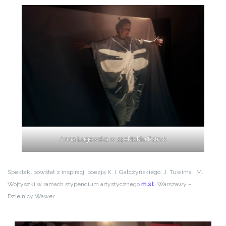
Anna Ługowska w spektaklu Pstryk
Spektakl powstał z inspiracji poezją K. I. Gałczyńskiego, J. Tuwima i M.
Wojtyszki w ramach stypendium artystycznego
m.st
. Warszawy –
Dzielnicy Wawer