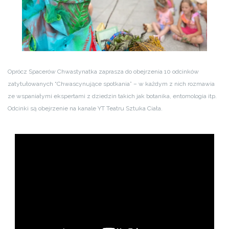
Oprócz Spacerów Chwastynatka zaprasza do obejrzenia 10 odcinków
zatytułowanych “Chwascynujące spotkania” – w każdym z nich rozmawia
ze wspaniałymi ekspertami z dziedzin takich jak botanika, entomologia itp.
Odcinki są obejrzenie na kanale YT Teatru Sztuka Ciała.