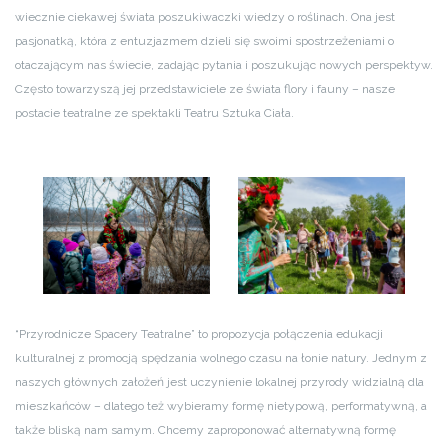
wiecznie ciekawej świata poszukiwaczki wiedzy o roślinach. Ona jest
pasjonatką, która z entuzjazmem dzieli się swoimi spostrzeżeniami o
otaczającym nas świecie, zadając pytania i poszukując nowych perspektyw.
Często towarzyszą jej przedstawiciele ze świata flory i fauny – nasze
postacie teatralne ze spektakli Teatru Sztuka Ciała.
“Przyrodnicze Spacery Teatralne” to propozycja połączenia edukacji
kulturalnej z promocją spędzania wolnego czasu na łonie natury. Jednym z
naszych głównych założeń jest uczynienie lokalnej przyrody widzialną dla
mieszkańców – dlatego też wybieramy formę nietypową, performatywną, a
także bliską nam samym. Chcemy zaproponować alternatywną formę