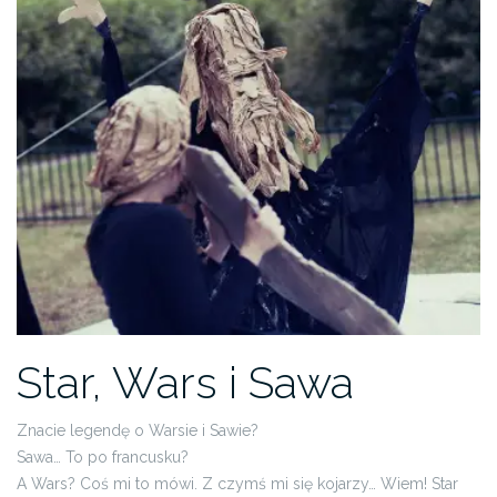
Star, Wars i Sawa
Znacie legendę o Warsie i Sawie?
Sawa… To po francusku?
A Wars? Coś mi to mówi. Z czymś mi się kojarzy… Wiem! Star