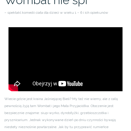
– spektakl komedii ciała dla dzieci w wieku 1 – 6 i ich opiekunów
Wiecie gdzie jest kraina Jaśniejącej Bieli? My też nie wiemy, ale z całą
pewnością żyją tam Wombat i jego Mała Przyjaciółka. Otoczenie jest
bezpiecznie znajome: siup-wyrko, dyndołyżki, grzebioszczotka i
prysznicarium. Jednak wykonywane dzień po dniu czynności bywają
niestety nieznośnie powtarzalne. Jak by tu przyprawić rumieńce