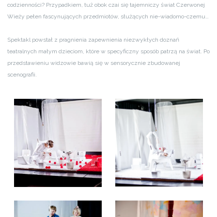
codzienności? Przypadkiem, tuż obok czai się tajemniczy świat Czerwonej
Wieży pełen fascynujących przedmiotów, służących nie-wiadomo-czemu…
Spektakl powstał z pragnienia zapewnienia niezwykłych doznań
teatralnych małym dzieciom, które w specyficzny sposób patrzą na świat. Po
przedstawieniu widzowie bawią się w sensorycznie zbudowanej
scenografii.