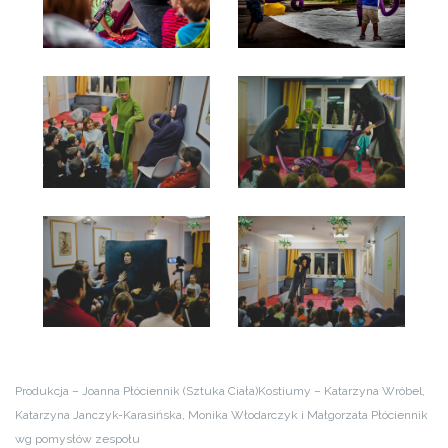
Produkcja – Joanna Płóciennik (Sztuka Ciała)
Kostiumy – Katarzyna Wróbel,
Katarzyna Janczyk-Karasińska, Monika Włodarczyk i Małgorzata Płóciennik
wg pomysłów zespołu