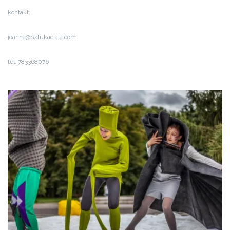
kontakt:
joanna@sztukaciala.com
tel. 783368076