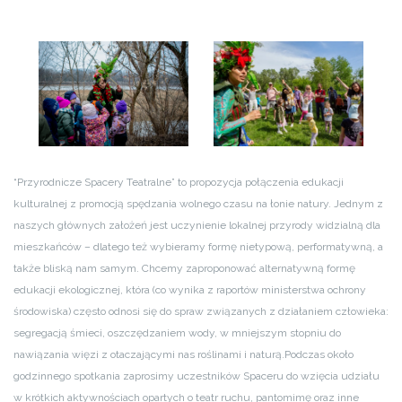
“Przyrodnicze Spacery Teatralne” to propozycja połączenia edukacji
kulturalnej z promocją spędzania wolnego czasu na łonie natury. Jednym z
naszych głównych założeń jest uczynienie lokalnej przyrody widzialną dla
mieszkańców – dlatego też wybieramy formę nietypową, performatywną, a
także bliską nam samym. Chcemy zaproponować alternatywną formę
edukacji ekologicznej, która (co wynika z raportów ministerstwa ochrony
środowiska) często odnosi się do spraw związanych z działaniem człowieka:
segregacją śmieci, oszczędzaniem wody, w mniejszym stopniu do
nawiązania więzi z otaczającymi nas roślinami i naturą.
Podczas około
godzinnego spotkania zaprosimy uczestników Spaceru do wzięcia udziału
w krótkich aktywnościach opartych o teatr ruchu, pantomimę oraz inne