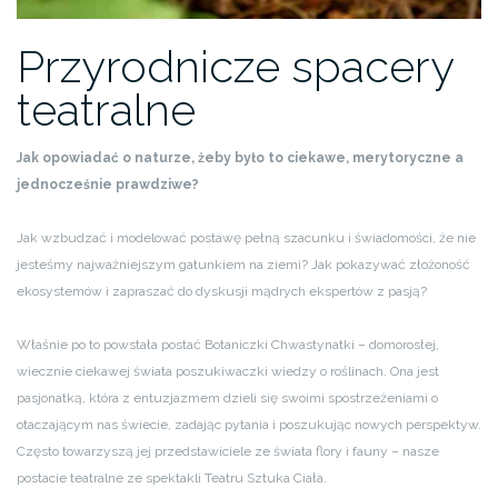
Przyrodnicze spacery
teatralne
Jak opowiadać o naturze, żeby było to ciekawe, merytoryczne a
jednocześnie prawdziwe?
Jak wzbudzać i modelować postawę pełną szacunku i świadomości, że nie
jesteśmy najważniejszym gatunkiem na ziemi? Jak pokazywać złożoność
ekosystemów i zapraszać do dyskusji mądrych ekspertów z pasją?
Właśnie po to powstała postać Botaniczki Chwastynatki – domorosłej,
wiecznie ciekawej świata poszukiwaczki wiedzy o roślinach. Ona jest
pasjonatką, która z entuzjazmem dzieli się swoimi spostrzeżeniami o
otaczającym nas świecie, zadając pytania i poszukując nowych perspektyw.
Często towarzyszą jej przedstawiciele ze świata flory i fauny – nasze
postacie teatralne ze spektakli Teatru Sztuka Ciała.