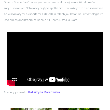
Oprócz Spacerów Chwastynatka zaprasza do obejrzenia 10 odcinków
zatytułowanych “Chwascynujące spotkania” – w każdym z nich rozmawia
ze wspaniałymi ekspertami z dziedzin takich jak botanika, entomologia itp.
Odcinki są obejrzenie na kanale YT Teatru Sztuka Ciała.
Spacery prowadzi
Katarzyna Markowska