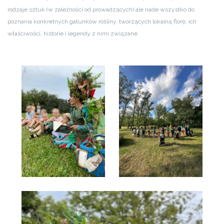
rodzaje sztuk (w zależności od prowadzących) ale nade wszystko do
poznania konkretnych gatunków rośliny, tworzących lokalną florę, ich
właściwości, historie i legendy z nimi związane.