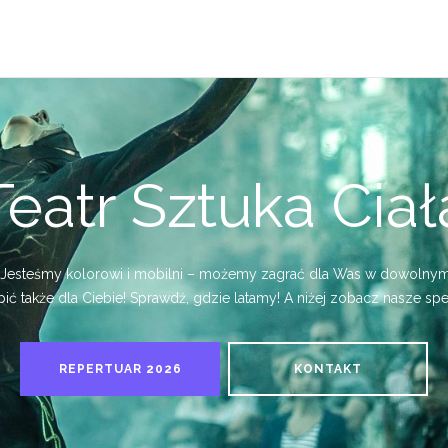
Teatr Sztuka Ciał
. Jesteśmy kolorowi i mobilni – możemy zagrać dla Was w dowolnym m
 także dla Ciebie! Sprawdź, gdzie latamy! A niżej zobacz nasze spe
REPERTUAR 2026
KONTAKT