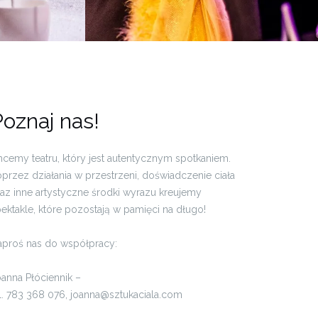
oznaj nas!
cemy teatru, który jest autentycznym spotkaniem.
przez działania w przestrzeni, doświadczenie ciała
az inne artystyczne środki wyrazu kreujemy
ektakle, które pozostają w pamięci na długo!
aproś nas do współpracy:
anna Płóciennik –
l. 783 368 076, joanna@sztukaciala.com