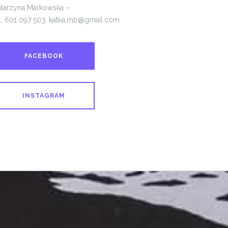
atarzyna Markowska –
l. 601 097 503, katka.mb@gmail.com
FACEBOOK
INSTAGRAM