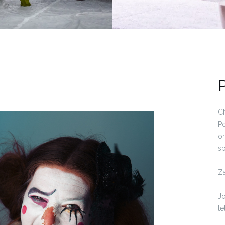
P
Ch
Po
or
sp
Z
Jo
te