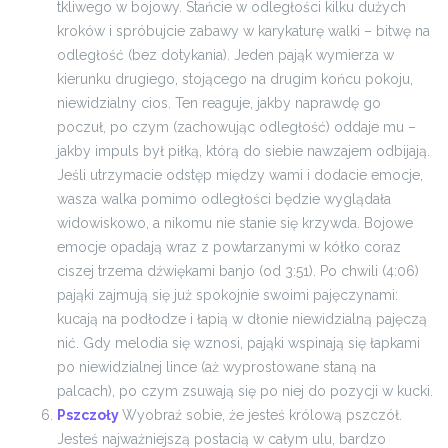
tkliwego w bojowy. Stańcie w odległości kilku dużych
kroków i spróbujcie zabawy w karykaturę walki – bitwę na
odległość (bez dotykania). Jeden pająk wymierza w
kierunku drugiego, stojącego na drugim końcu pokoju,
niewidzialny cios. Ten reaguje, jakby naprawdę go
poczuł, po czym (zachowując odległość) oddaje mu –
jakby impuls był piłką, którą do siebie nawzajem odbijają.
Jeśli utrzymacie odstęp między wami i dodacie emocje,
wasza walka pomimo odległości będzie wyglądała
widowiskowo, a nikomu nie stanie się krzywda. Bojowe
emocje opadają wraz z powtarzanymi w kółko coraz
ciszej trzema dźwiękami banjo (od 3:51).
Po chwili (4:06)
pająki zajmują się już spokojnie swoimi pajęczynami:
kucają na podłodze i łapią w dłonie niewidzialną pajęczą
nić. Gdy melodia się wznosi, pająki wspinają się łapkami
po niewidzialnej lince (aż wyprostowane staną na
palcach), po czym zsuwają się po niej do pozycji w kucki.
Pszczoły
Wyobraź sobie, że jesteś królową pszczół.
Jesteś najważniejszą postacią w całym ulu, bardzo