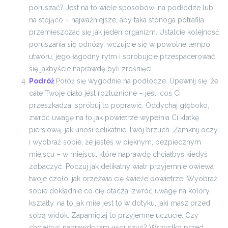
poruszać? Jest na to wiele sposobów: na podłodze lub
na stojąco – najważniejsze, aby taka stonoga potrafiła
przemieszczać się jak jeden organizm. Ustalcie kolejność
poruszania się odnóży, wczujcie się w powolne tempo
utworu, jego łagodny rytm i spróbujcie przespacerować
się jakbyście naprawdę byli zrośnięci.
Podróż
Połóż się wygodnie na podłodze. Upewnij się, że
całe Twoje ciało jest rozluźnione – jeśli coś Ci
przeszkadza, spróbuj to poprawić. Oddychaj głęboko,
zwróć uwagę na to jak powietrze wypełnia Ci klatkę
piersiową, jak unosi delikatnie Twój brzuch. Zamknij oczy
i wyobraź sobie, że jesteś w pięknym, bezpiecznym
miejscu – w miejscu, które naprawdę chciałbyś kiedyś
zobaczyć. Poczuj jak delikatny wiatr przyjemnie owiewa
twoje czoło, jak orzeźwia cię świeże powietrze. Wyobraź
sobie dokładnie co cię otacza: zwróć uwagę na kolory,
kształty, na to jak miłe jest to w dotyku, jaki masz przed
sobą widok. Zapamiętaj to przyjemne uczucie. Czy
chciałbyś naprawdę tam wyruszyć? Wszystko przed