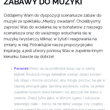
ZABAWY DO MUZYKI
Oddajemy Wam do dyspozycji scenariusze zabaw do
muzyki ze spektaklu „Między owadami”. Chcielibyśmy
zaprosić Was do wcielenia się w bohaterów z naszego
scenariusza oraz do uważnego wsłuchania się w
muzykę (wystarczy kliknąć w tytuł) i reagowania na
zmiany w niej. Potraktujcie nasze propozycje jako
inspirację, a jeśli utwory poniosą Was w zupełnie innym
kierunku, bawcie się dobrze!
Poranek
Połóż się na podłodze kuląc się w ciasny
kłębek. Rodzice mogą delikatnie owinąć dzieci kocem
lub objąć i mocno przytulić, aby mogły poczuć się jak w
ciasnej skorupie jajka. Spróbuj wyobrazić sobie, że jesteś
zupełnie nowym stworzeniem i nic jeszcze nie wiesz o
świecie. Znasz tylko jajko, w którym żyjesz i odczucia
własnego ciała – zwróć na nie teraz uwagę: czy czujesz
swoje ciepło? Poczuj jak ciało delikatnie kołysze się wraz