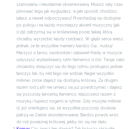
szanowaną i nieustannie obserwowaną. Musisz cały czas
pilnować tego jak wyglądasz, w jaki sposób chodzisz,
latasz, a nawet odpoczywasz! Przechadzaj się dostojnie
po pokoju i na każdy mocniejszy akcent muzyczny (jak
0:29) zatrzymuj się w królewskiej pozie, takiej, którą
chciałby wyrzeźbić każdy rzeźbiarz. W głębi serca wiesz
jednak, że te wszystkie maniery bardzo Cię… nudzą!
Marzysz o tańcu, swobodzie i zabawie! Kiedy w muzyce
usłyszysz wyklaskiwany rytm flamenco (1:00), Twoje ciało
chciałoby dołączyć się do tego rytmu, próbujesz jednak
tańczyć tak, by nikt tego nie widział. Nagle wszystko
milknie, znów stajesz się dostojną królową. Za drugim
razem (od 1:46) nie umiesz się już powstrzymać i stajesz
się pszczołą-tancerką flamenco, klaszczesz razem z
muzyką i tupiesz nogami w rytmie. Gdy muzyka milknie
(2:30) orientujesz się, że wszystkie pszczoły dookoła
patrzą na Ciebie skonsternowane. Bardzo powoli wróć
do roli poważnej królowej, jakby nic się nie stało.
Komar
Czy znasz ten dźwięk? Tak brzęczą skrzydła