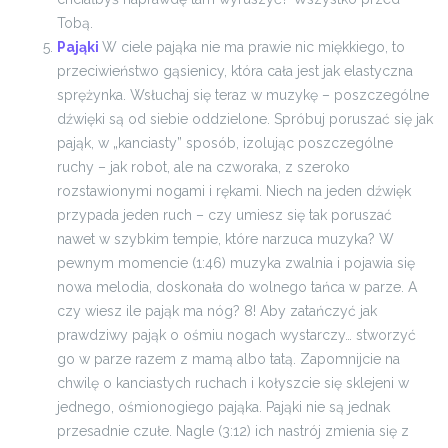
Tobą.
Pająki
W ciele pająka nie ma prawie nic miękkiego, to
przeciwieństwo gąsienicy, która cała jest jak elastyczna
sprężynka. Wsłuchaj się teraz w muzykę – poszczególne
dźwięki są od siebie oddzielone. Spróbuj poruszać się jak
pająk, w „kanciasty” sposób, izolując poszczególne
ruchy – jak robot, ale na czworaka, z szeroko
rozstawionymi nogami i rękami. Niech na jeden dźwięk
przypada jeden ruch – czy umiesz się tak poruszać
nawet w szybkim tempie, które narzuca muzyka?
W
pewnym momencie (1:46) muzyka zwalnia i pojawia się
nowa melodia, doskonała do wolnego tańca w parze. A
czy wiesz ile pająk ma nóg? 8! Aby zatańczyć jak
prawdziwy pająk o ośmiu nogach wystarczy… stworzyć
go w parze razem z mamą albo tatą. Zapomnijcie na
chwilę o kanciastych ruchach i kołyszcie się sklejeni w
jednego, ośmionogiego pająka.
Pająki nie są jednak
przesadnie czułe. Nagle (3:12) ich nastrój zmienia się z