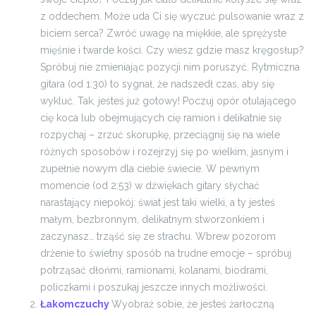
z oddechem. Może uda Ci się wyczuć pulsowanie wraz z
biciem serca? Zwróć uwagę na miękkie, ale sprężyste
mięśnie i twarde kości. Czy wiesz gdzie masz kręgosłup?
Spróbuj nie zmieniając pozycji nim poruszyć.
Rytmiczna
gitara (od 1:30) to sygnał, że nadszedł czas, aby się
wykluć. Tak, jesteś już gotowy! Poczuj opór otulającego
cię koca lub obejmujących cię ramion i delikatnie się
rozpychaj – zrzuć skorupkę, przeciągnij się na wiele
różnych sposobów i rozejrzyj się po wielkim, jasnym i
zupełnie nowym dla ciebie świecie.
W pewnym
momencie (od 2:53) w dźwiękach gitary słychać
narastający niepokój: świat jest taki wielki, a ty jesteś
małym, bezbronnym, delikatnym stworzonkiem i
zaczynasz… trząść się ze strachu. Wbrew pozorom
drżenie to świetny sposób na trudne emocje – spróbuj
potrząsać dłońmi, ramionami, kolanami, biodrami,
policzkami i poszukaj jeszcze innych możliwości.
Łakomczuchy
Wyobraź sobie, że jesteś żarłoczną