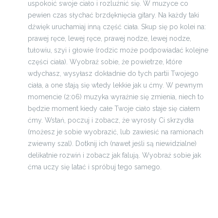
uspokoić swoje ciało i rozluźnić się. W muzyce co
pewien czas słychać brzdęknięcia gitary. Na każdy taki
dźwięk uruchamiaj inną część ciała. Skup się po kolei na:
prawej ręce, lewej ręce, prawej nodze, lewej nodze,
tułowiu, szyi i głowie (rodzic może podpowiadać kolejne
części ciała). Wyobraź sobie, że powietrze, które
wdychasz, wysyłasz dokładnie do tych partii Twojego
ciała, a one stają się wtedy lekkie jak u ćmy. W pewnym
momencie (2:06) muzyka wyraźnie się zmienia, niech to
będzie moment kiedy całe Twoje ciało staje się ciałem
ćmy. Wstań, poczuj i zobacz, że wyrosły Ci skrzydła
(możesz je sobie wyobrazić, lub zawiesić na ramionach
zwiewny szal). Dotknij ich (nawet jeśli są niewidzialne)
delikatnie rozwiń i zobacz jak falują. Wyobraź sobie jak
ćma uczy się latać i spróbuj tego samego.