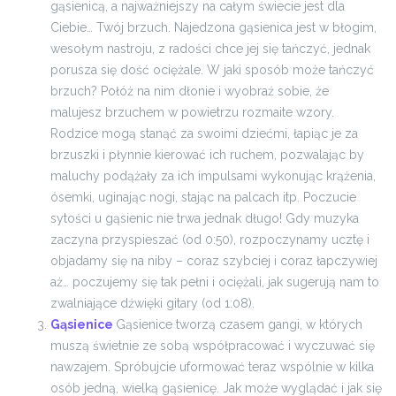
gąsienicą, a najważniejszy na całym świecie jest dla
Ciebie… Twój brzuch. Najedzona gąsienica jest w błogim,
wesołym nastroju, z radości chce jej się tańczyć, jednak
porusza się dość ociężale. W jaki sposób może tańczyć
brzuch? Połóż na nim dłonie i wyobraź sobie, że
malujesz brzuchem w powietrzu rozmaite wzory.
Rodzice mogą stanąć za swoimi dziećmi, łapiąc je za
brzuszki i płynnie kierować ich ruchem, pozwalając by
maluchy podążały za ich impulsami wykonując krążenia,
ósemki, uginając nogi, stając na palcach itp.
Poczucie
sytości u gąsienic nie trwa jednak długo! Gdy muzyka
zaczyna przyspieszać (od 0:50), rozpoczynamy ucztę i
objadamy się na niby – coraz szybciej i coraz łapczywiej
aż… poczujemy się tak pełni i ociężali, jak sugerują nam to
zwalniające dźwięki gitary (od 1:08).
Gąsienice
Gąsienice tworzą czasem gangi, w których
muszą świetnie ze sobą współpracować i wyczuwać się
nawzajem. Spróbujcie uformować teraz wspólnie w kilka
osób jedną, wielką gąsienicę. Jak może wyglądać i jak się