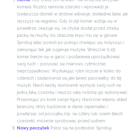
komara. Rozłóż ramiona szeroko i wprowadź je
(zwłaszcza dłonie) w drobne wibracje, dokładnie takie, jak
słyszysz na nagraniu. Gdy (0:29) komar wzbija się w
powietrze, okazuje się, że chyba dostał przed chwilą
packą na muchy, bo strasznie kręci mu się w głowie.
Spróbuj latać powoli po pokoju chwiejąc się, kołysząc i
zakręcając tak, jak sugeruje muzyka.
Wreszcie (1:15)
komar bierze się w garść i postanawia uporządkować
swój ruch – poruszać się miarowo, rytmicznie,
nieprzypadkowo. Wystukując rytm liczcie w kółko do
czterech i zastanówcie się jaki taniec pasowałby do tej
muzyki. Niech każdy domownik wymyśli swój ruch na
jedną taką czwórkę i nauczy całą rodzinę go wykonywać.
Proponując po kolei swoje figury stwórzcie własny układ
taneczny, który będziecie w stanie zapamiętać i
powtarzać od początku (np. na cztery lub osiem takich
czwórek), możecie spróbować przed lustrem.
Nowy początek
Połóż się na podłodze. Spróbuj